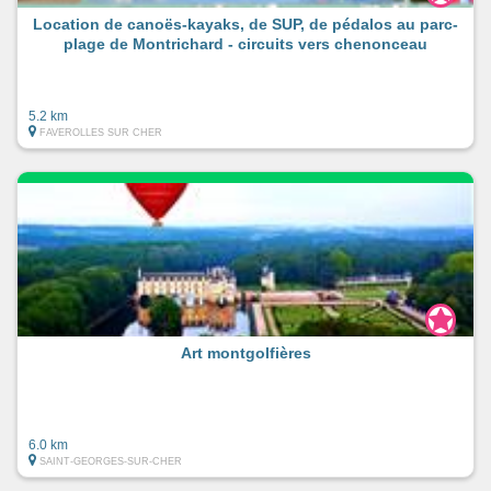
Location de canoës-kayaks, de SUP, de pédalos au parc-
plage de Montrichard - circuits vers chenonceau
5.2 km
FAVEROLLES SUR CHER
Art montgolfières
6.0 km
SAINT-GEORGES-SUR-CHER