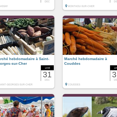
DEC
D
SASSAY
MONTHOU-SUR-CHER
rché hebdomadaire à Saint-
Marché hebdomadaire à
orges-sur-Cher
Couddes
until
un
31
3
DEC
D
SAINT-GEORGES-SUR-CHER
COUDDES