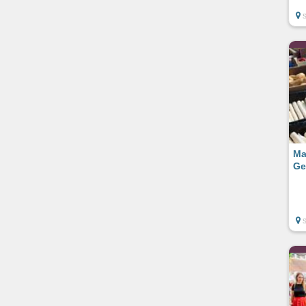
Ma
Ge