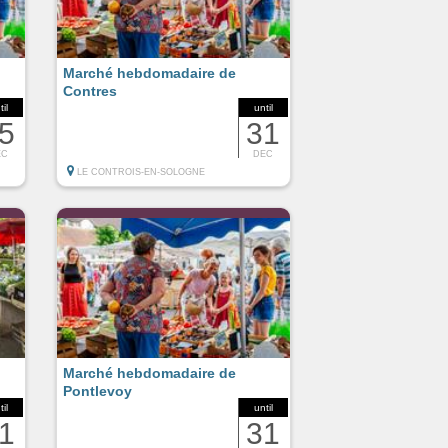
Marché hebdomadaire de
Contres
til
until
5
31
EC
DEC
LE CONTROIS-EN-SOLOGNE
Marché hebdomadaire de
Pontlevoy
til
until
1
31