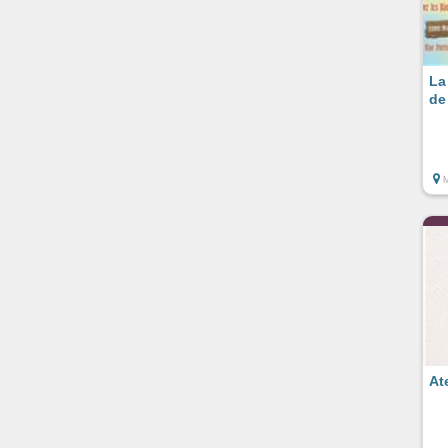
La
de
At