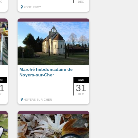
EC
DEC
PONTLEVOY
Marché hebdomadaire de
Noyers-sur-Cher
til
until
1
31
EC
DEC
NOYERS-SUR-CHER