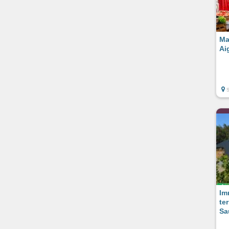
Ma
Ai
Im
te
Sa