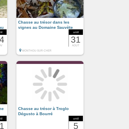
Chasse au trésor dans les
au
vignes au Domaine Sauvète
til
until
4
31
OV
AOUT
MONTHOU-SUR-CHER
ne
Chasse au trésor à Troglo
Dégusto à Bourré
til
until
1
5