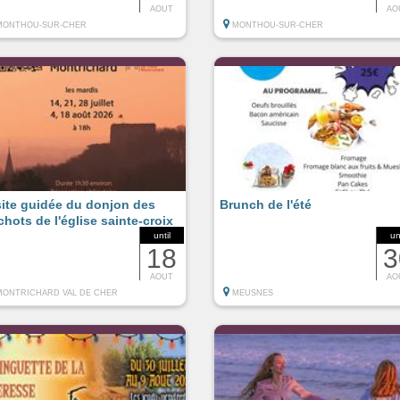
AOUT
AO
MONTHOU-SUR-CHER
MONTHOU-SUR-CHER
site guidée du donjon des
Brunch de l'été
chots de l'église sainte-croix
until
un
18
3
AOUT
AO
MONTRICHARD VAL DE CHER
MEUSNES