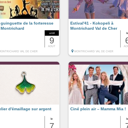
 guinguette de la forteresse
Estival'41 - Kokopeli à
 Montrichard
Montrichard Val de Cher
until
l
9
AOUT
AO
MONTRICHARD VAL DE CHER
MONTRICHARD VAL DE CHER
elier d'émaillage sur argent
Ciné plein air – Mamma Mia !
le
l
7