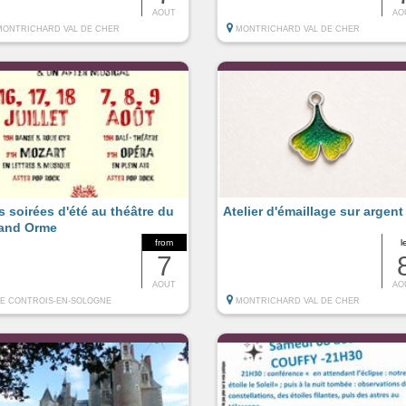
AOUT
AO
MONTRICHARD VAL DE CHER
MONTRICHARD VAL DE CHER
s soirées d'été au théâtre du
Atelier d'émaillage sur argent
and Orme
from
l
7
AOUT
AO
LE CONTROIS-EN-SOLOGNE
MONTRICHARD VAL DE CHER