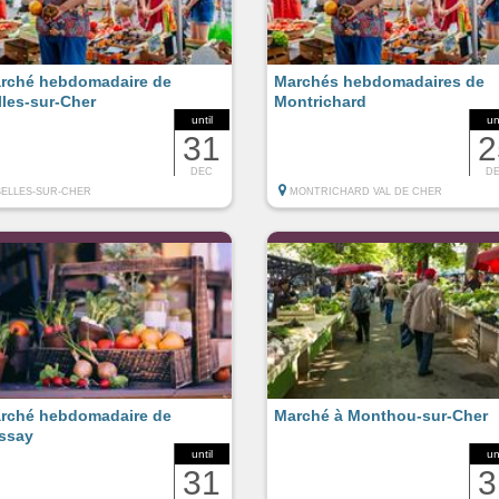
rché hebdomadaire de
Marchés hebdomadaires de
lles-sur-Cher
Montrichard
until
un
31
2
DEC
D
SELLES-SUR-CHER
MONTRICHARD VAL DE CHER
rché hebdomadaire de
Marché à Monthou-sur-Cher
ssay
until
un
31
3