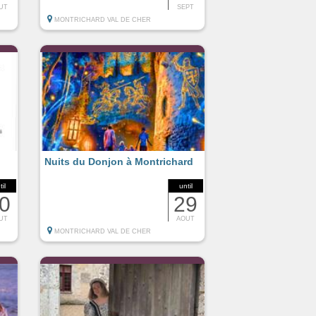
UT
SEPT
MONTRICHARD VAL DE CHER
Nuits du Donjon à Montrichard
til
until
0
29
UT
AOUT
MONTRICHARD VAL DE CHER