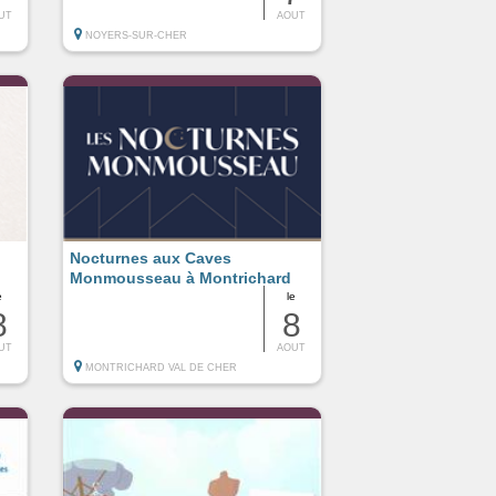
UT
AOUT
NOYERS-SUR-CHER
Nocturnes aux Caves
Monmousseau à Montrichard
e
le
8
8
UT
AOUT
MONTRICHARD VAL DE CHER