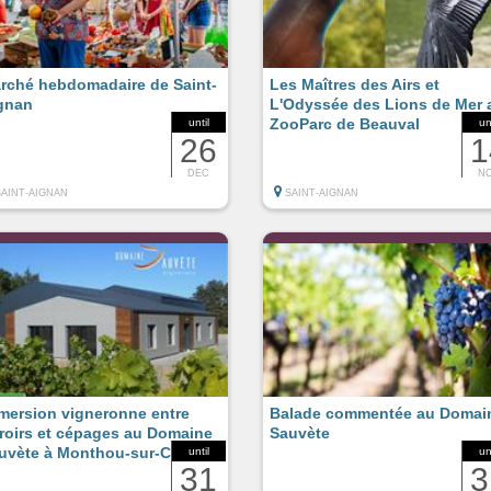
rché hebdomadaire de Saint-
Les Maîtres des Airs et
gnan
L'Odyssée des Lions de Mer 
ZooParc de Beauval
until
un
26
1
DEC
N
SAINT-AIGNAN
SAINT-AIGNAN
mersion vigneronne entre
Balade commentée au Domai
rroirs et cépages au Domaine
Sauvète
uvète à Monthou-sur-Cher
until
un
31
3