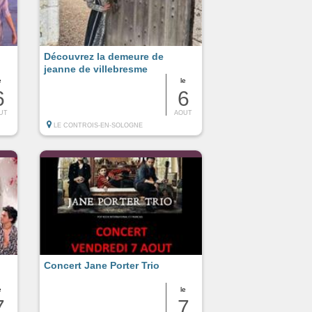
Découvrez la demeure de
jeanne de villebresme
e
le
6
6
UT
AOUT
LE CONTROIS-EN-SOLOGNE
Concert Jane Porter Trio
e
le
7
7